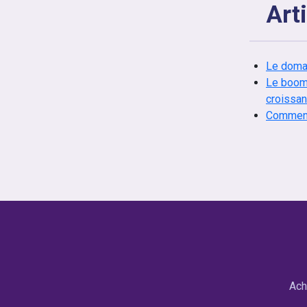
Art
Le domai
Le boom 
croissan
Comment
Ach