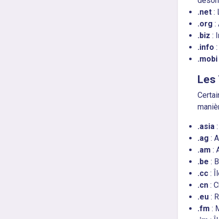
désorm
.net
: 
.org
:
.biz
: 
.info
:
.mobi
Les 
Certai
manièr
.asia
:
.ag
: 
.am
: 
.be
: B
.cc
: Î
.cn
: C
.eu
: 
.fm
: 