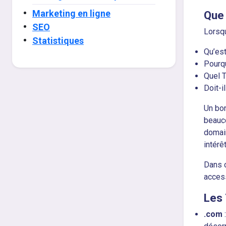
Marketing en ligne
Que 
SEO
Lorsqu
Statistiques
Qu’es
Pourqu
Quel T
Doit-il
Un bon
beauco
domain
intérêt
Dans c
access
Les 
.com
: