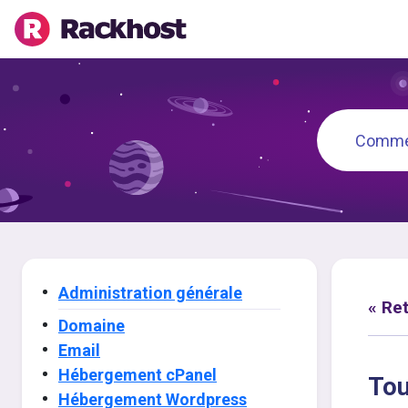
Administration générale
« Re
Domaine
Email
Hébergement cPanel
Tou
Hébergement Wordpress