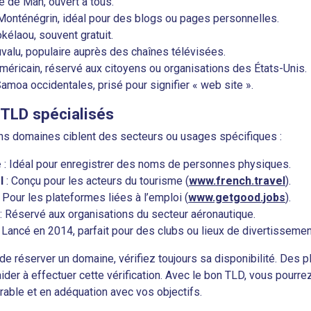
le de Man, ouvert à tous.
Monténégrin, idéal pour des blogs ou pages personnelles.
okélaou, souvent gratuit.
uvalu, populaire auprès des chaînes télévisées.
méricain, réservé aux citoyens ou organisations des États-Unis.
Samoa occidentales, prisé pour signifier « web site ».
TLD spécialisés
ns domaines ciblent des secteurs ou usages spécifiques :
e
: Idéal pour enregistrer des noms de personnes physiques.
l
: Conçu pour les acteurs du tourisme (
www.french.travel
).
 Pour les plateformes liées à l’emploi (
www.getgood.jobs
).
: Réservé aux organisations du secteur aéronautique.
 Lancé en 2014, parfait pour des clubs ou lieux de divertissemen
de réserver un domaine, vérifiez toujours sa disponibilité. De
ider à effectuer cette vérification. Avec le bon TLD, vous pourrez 
ble et en adéquation avec vos objectifs.