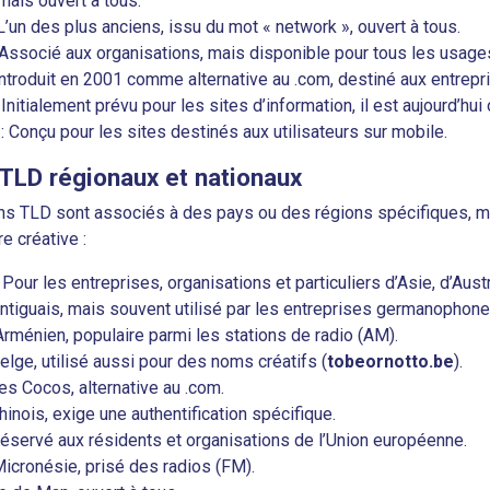
ais ouvert à tous.
L’un des plus anciens, issu du mot « network », ouvert à tous.
 Associé aux organisations, mais disponible pour tous les usage
Introduit en 2001 comme alternative au .com, destiné aux entrep
 Initialement prévu pour les sites d’information, il est aujourd’hui 
: Conçu pour les sites destinés aux utilisateurs sur mobile.
TLD régionaux et nationaux
ns TLD sont associés à des pays ou des régions spécifiques, m
e créative :
 Pour les entreprises, organisations et particuliers d’Asie, d’Aust
Antiguais, mais souvent utilisé par les entreprises germanophone
Arménien, populaire parmi les stations de radio (AM).
elge, utilisé aussi pour des noms créatifs (
tobeornotto.be
).
les Cocos, alternative au .com.
hinois, exige une authentification spécifique.
Réservé aux résidents et organisations de l’Union européenne.
Micronésie, prisé des radios (FM).