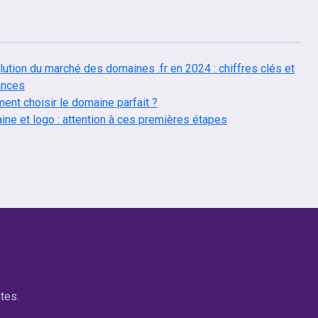
lution du marché des domaines .fr en 2024 : chiffres clés et
ances
nt choisir le domaine parfait ?
ne et logo : attention à ces premières étapes
tes.