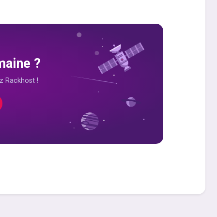
maine ?
z Rackhost !