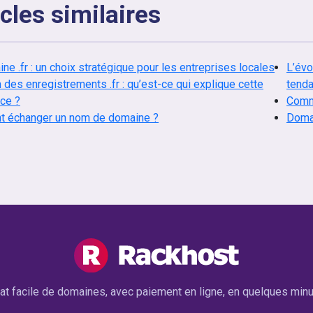
icles similaires
ne .fr : un choix stratégique pour les entreprises locales
L’évo
des enregistrements .fr : qu’est-ce qui explique cette
tend
ce ?
Comme
 échanger un nom de domaine ?
Domai
at facile de domaines, avec paiement en ligne, en quelques minu