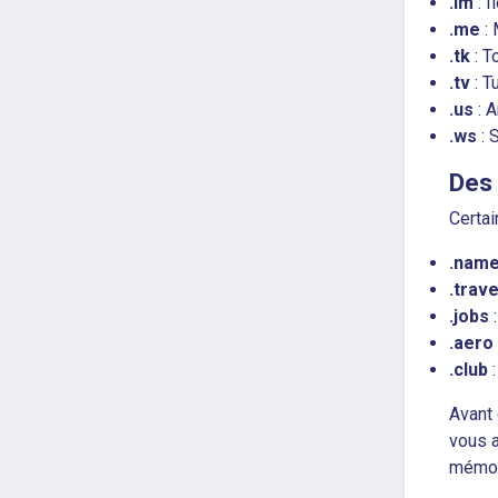
.im
: Î
.me
: 
.tk
: T
.tv
: T
.us
: A
.ws
: 
Des 
Certai
.nam
.trave
.jobs
:
.aero
.club
:
Avant 
vous a
mémora