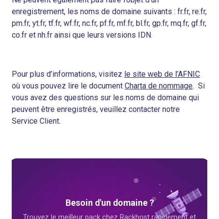
enregistrement, les noms de domaine suivants : fr.fr, re.fr,
pm.fr, yt.fr, tf.fr, wf.fr, nc.fr, pf.fr, mf.fr, bl.fr, gp.fr, mq.fr, gf.fr,
co.fr et nh.fr ainsi que leurs versions IDN.
Pour plus d’informations, visitez
le site web de l’AFNIC
où vous pouvez lire le document
Charta de nommage
. Si
vous avez des questions sur les noms de domaine qui
peuvent être enregistrés, veuillez contacter notre
Service Client.
Besoin d'un domaine ?
Trouvez le meilleur pack chez Rackhost rapidement et