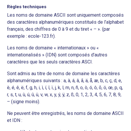
Règles techniques
Les noms de domaine ASCII sont uniquement composés
des caractères alphanumériques constitués de l’alphabet
français, des chiffres de 0 à 9 et du tiret « – ». (par
exemple : ecole-123.fr).
Les noms de domaine « internationaux » ou «
internationalisés » (IDN) sont composés d’autres
caractères que les seuls caractères ASCI.
Sont admis au titre de noms de domaine les caractères
alphanumériques suivants : a, à, á, â, ã, ä, å, æ, b, c, ç, d, e,
è, é, ê, ë, f, g, h, i, ì, í, î, ï, j, k, l, m, n, ñ, o, ò, ó, ô, õ, ö, œ, p, q,
r, s, t, u, ù, ú, û, ü, v, w, x, y, ý, ÿ, z, ß, 0, 1, 2, 3, 4, 5, 6, 7, 8, 9,
– (signe moins).
Ne peuvent être enregistrés, les noms de domaine ASCII
et IDN :